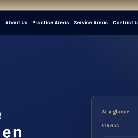
e
About Us
Practice Areas
Service Areas
Contact U
e
At a glance
 en
SERVING