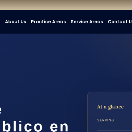
e
About Us
Practice Areas
Service Areas
Contact U
e
At a glance
blico en
SERVING