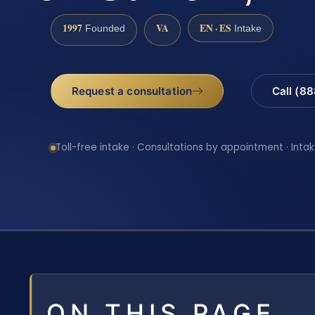
1997
VA
EN · ES
Founded
Intake
Request a consultation
Call (8
Toll-free intake · Consultations by appointment · Intak
ON THIS PAGE