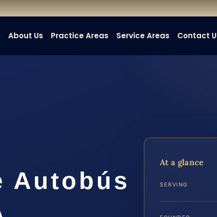
e
About Us
Practice Areas
Service Areas
Contact U
At a glance
e Autobús
SERVING
A