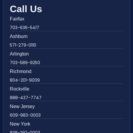
Call Us
Fairfax
703-636-5417
Ashburn
571-279-0110
Arlington
703-589-9250
Richmond
804-201-9009
Rockville
888-437-7747
New Jersey
609-983-0003
New York
838-292-0003