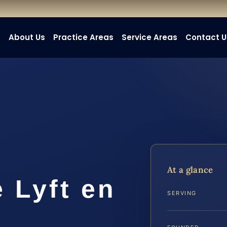
e
About Us
Practice Areas
Service Areas
Contact U
At a glance
 Lyft en
SERVING
A