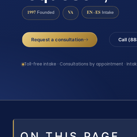
1997
VA
EN · ES
Founded
Intake
Request a consultation
Call (8
Toll-free intake · Consultations by appointment · Intak
ON THIS PAGE