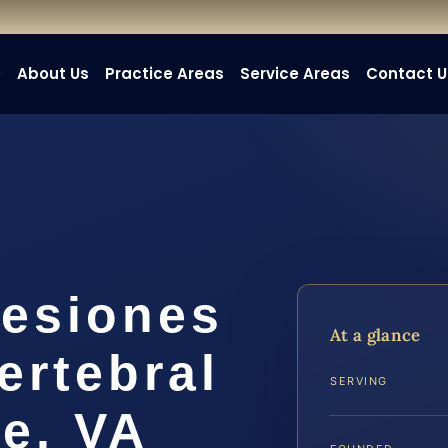
e
About Us
Practice Areas
Service Areas
Contact U
esiones
At a glance
ertebral
SERVING
e, VA