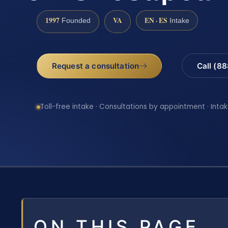
1997
VA
EN · ES
Founded
Intake
Request a consultation
Call (8
Toll-free intake · Consultations by appointment · Intak
ON THIS PAGE