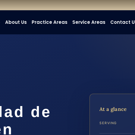
e
About Us
Practice Areas
Service Areas
Contact U
dad de
At a glance
en
SERVING