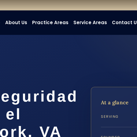
e
About Us
Practice Areas
Service Areas
Contact U
eguridad
At a glance
 el
SERVING
ork, VA