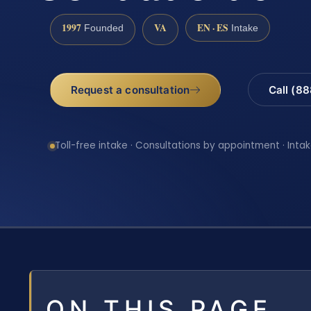
1997
VA
EN · ES
Founded
Intake
Request a consultation
Call (8
Toll-free intake · Consultations by appointment · Intak
ON THIS PAGE